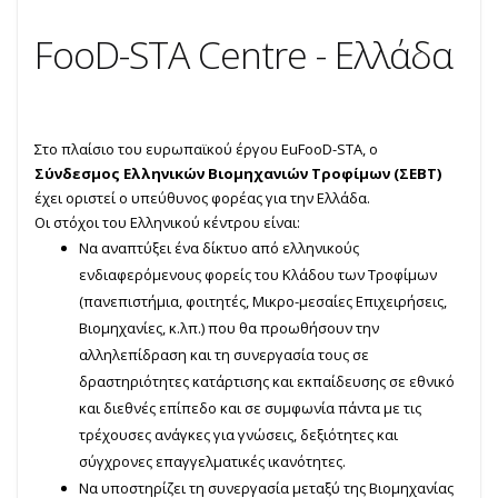
FooD-STA Centre - Ελλάδα
Στο πλαίσιο του ευρωπαϊκού έργου EuFooD-STA, ο
Σύνδεσμος Ελληνικών Βιομηχανιών Τροφίμων (ΣΕΒΤ)
έχει οριστεί ο υπεύθυνος φορέας για την Ελλάδα.
Οι στόχοι του Ελληνικού κέντρου είναι:
Να αναπτύξει ένα δίκτυο από ελληνικούς
ενδιαφερόμενους φορείς του Κλάδου των Τροφίμων
(πανεπιστήμια, φοιτητές, Μικρο-μεσαίες Επιχειρήσεις,
Βιομηχανίες, κ.λπ.) που θα προωθήσουν την
αλληλεπίδραση και τη συνεργασία τους σε
δραστηριότητες κατάρτισης και εκπαίδευσης σε εθνικό
και διεθνές επίπεδο και σε συμφωνία πάντα με τις
τρέχουσες ανάγκες για γνώσεις, δεξιότητες και
σύγχρονες επαγγελματικές ικανότητες.
Να υποστηρίζει τη συνεργασία μεταξύ της Βιομηχανίας