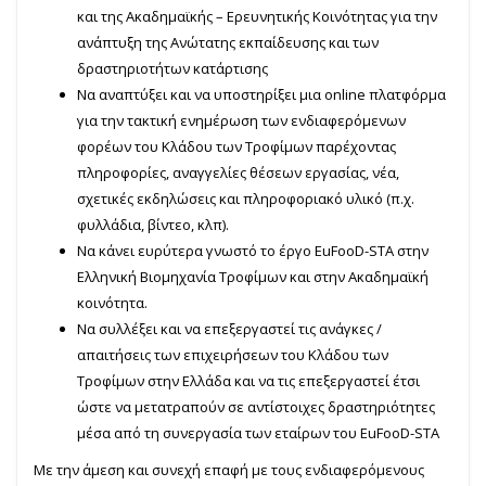
και της Ακαδημαϊκής – Ερευνητικής Κοινότητας για την
ανάπτυξη της Ανώτατης εκπαίδευσης και των
δραστηριοτήτων κατάρτισης
Να αναπτύξει και να υποστηρίξει μια online πλατφόρμα
για την τακτική ενημέρωση των ενδιαφερόμενων
φορέων του Κλάδου των Τροφίμων παρέχοντας
πληροφορίες, αναγγελίες θέσεων εργασίας, νέα,
σχετικές εκδηλώσεις και πληροφοριακό υλικό (π.χ.
φυλλάδια, βίντεο, κλπ).
Να κάνει ευρύτερα γνωστό το έργο EuFooD-STA στην
Ελληνική Βιομηχανία Τροφίμων και στην Ακαδημαϊκή
κοινότητα.
Να συλλέξει και να επεξεργαστεί τις ανάγκες /
απαιτήσεις των επιχειρήσεων του Κλάδου των
Τροφίμων στην Ελλάδα και να τις επεξεργαστεί έτσι
ώστε να μετατραπούν σε αντίστοιχες δραστηριότητες
μέσα από τη συνεργασία των εταίρων του EuFooD-STA
Με την άμεση και συνεχή επαφή με τους ενδιαφερόμενους