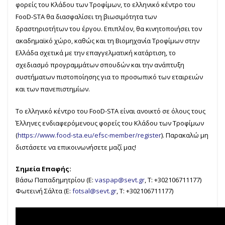
φορείς του Κλάδου των Τροφίμων, το ελληνικό κέντρο του
FooD-STA θα διασφαλίσει τη βιωσιμότητα των
δραστηριοτήτων του έργου. Επιπλέον, θα κινητοποιήσει τον
ακαδημαϊκό χώρο, καθώς και τη Βιομηχανία Τροφίμων στην
Ελλάδα σχετικά με την επαγγελματική κατάρτιση, το
σχεδιασμό προγραμμάτων σπουδών και την ανάπτυξη
συστήματων πιστοποίησης για το προσωπικό των εταιρειών
και των πανεπιστημίων.
Το ελληνικό κέντρο του FooD-STA είναι ανοικτό σε όλους τους
Έλληνες ενδιαφερόμενους φορείς του Κλάδου των Τροφίμων
(
https://www.food-sta.eu/efsc-member/register
). Παρακαλώ μη
διστάσετε να επικοινωνήσετε μαζί μας!
Σημεία Επαφής:
Βάσω Παπαδημητρίου (E:
vaspap@sevt.gr
, T: +302106711177)
Φωτεινή Σάλτα (E:
fotsal@sevt.gr
, T: +302106711177)