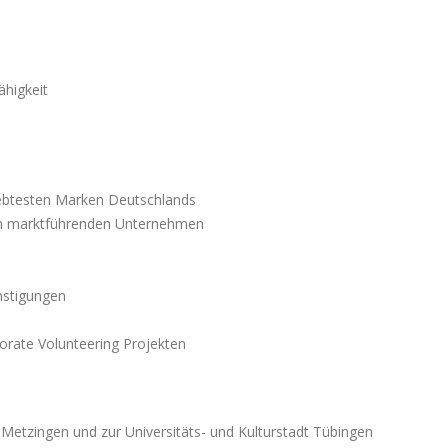
higkeit
liebtesten Marken Deutschlands
nem marktführenden Unternehmen
ünstigungen
porate Volunteering Projekten
ty Metzingen und zur Universitäts- und Kulturstadt Tübingen