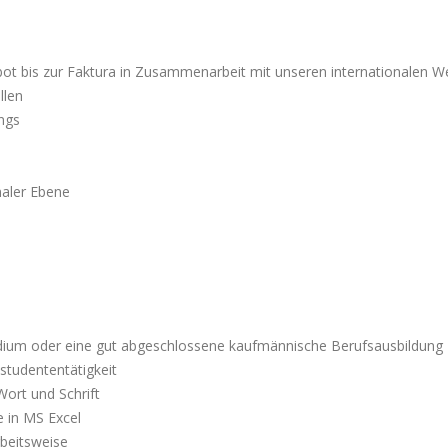
t bis zur Faktura in Zusammenarbeit mit unseren internationalen We
llen
ings
naler Ebene
udium oder eine gut abgeschlossene kaufmännische Berufsausbildung
studententätigkeit
Wort und Schrift
 in MS Excel
rbeitsweise