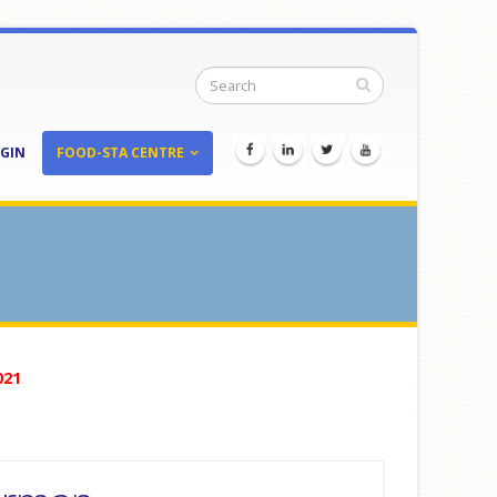
GIN
FOOD-STA CENTRE
021