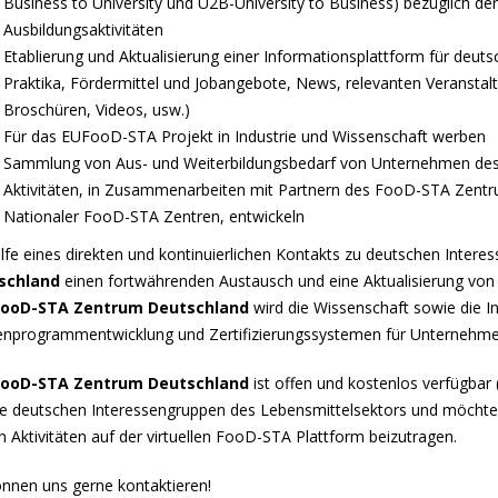
Business to University und U2B-University to Business) bezüglich 
Ausbildungsaktivitäten
Etablierung und Aktualisierung einer Informationsplattform für deut
Praktika, Fördermittel und Jobangebote, News, relevanten Veranstalt
Broschüren, Videos, usw.)
Für das EUFooD-STA Projekt in Industrie und Wissenschaft werben
Sammlung von Aus- und Weiterbildungsbedarf von Unternehmen des 
Aktivitäten, in Zusammenarbeiten mit Partnern des FooD-STA Zent
Nationaler FooD-STA Zentren, entwickeln
ilfe eines direkten und kontinuierlichen Kontakts zu deutschen Inter
schland
einen fortwährenden Austausch und eine Aktualisierung von P
FooD-STA Zentrum Deutschland
wird die Wissenschaft sowie die I
enprogrammentwicklung und Zertifizierungssystemen für Unternehmen
FooD-STA Zentrum Deutschland
ist offen und kostenlos verfügbar 
lle deutschen Interessengruppen des Lebensmittelsektors und möchte In
n Aktivitäten auf der virtuellen FooD-STA Plattform beizutragen.
önnen uns gerne kontaktieren!