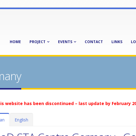
HOME
PROJECT
EVENTS
CONTACT
LINKS
LO
many
is website has been discontinued – last update by February 2
an
English