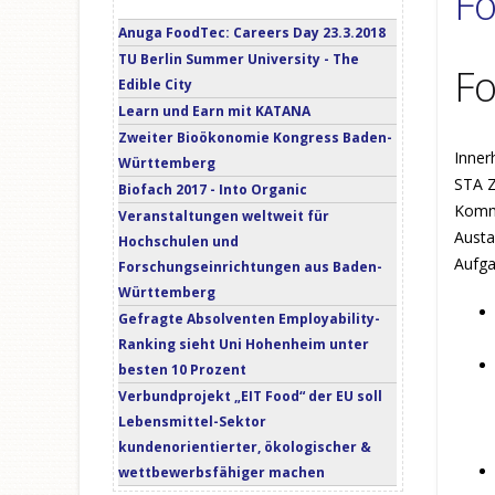
Fo
Anuga FoodTec: Careers Day 23.3.2018
TU Berlin Summer University - The
Fo
Edible City
Learn und Earn mit KATANA
Zweiter Bioökonomie Kongress Baden-
Inner
Württemberg
STA Z
Biofach 2017 - Into Organic
Kommu
Veranstaltungen weltweit für
Austa
Hochschulen und
Aufg
Forschungseinrichtungen aus Baden-
Württemberg
Gefragte Absolventen Employability-
Ranking sieht Uni Hohenheim unter
besten 10 Prozent
Verbundprojekt „EIT Food“ der EU soll
Lebensmittel-Sektor
kundenorientierter, ökologischer &
wettbewerbsfähiger machen