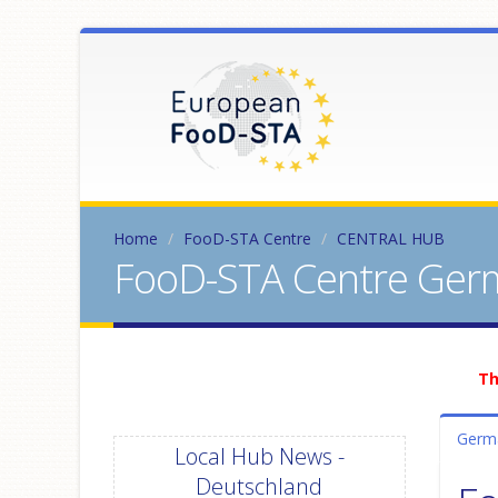
Home
FooD-STA Centre
CENTRAL HUB
FooD-STA Centre Ger
Th
Germ
Local Hub News -
Deutschland